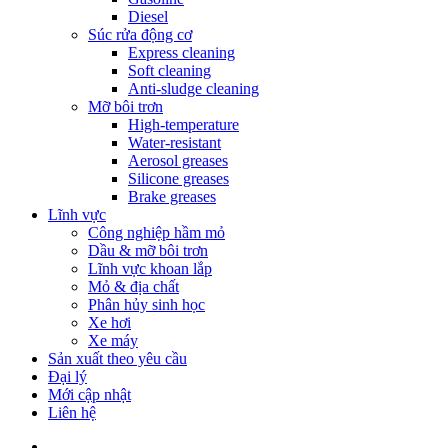
Diesel
Súc rửa động cơ
Express cleaning
Soft cleaning
Anti-sludge cleaning
Mỡ bôi trơn
High-temperature
Water-resistant
Aerosol greases
Silicone greases
Brake greases
Lĩnh vực
Công nghiệp hầm mỏ
Dầu & mỡ bôi trơn
Lĩnh vực khoan lắp
Mỏ & địa chất
Phân hủy sinh học
Xe hơi
Xe máy
Sản xuất theo yêu cầu
Đại lý
Mới cập nhật
Liên hệ