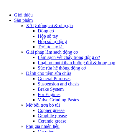
Giới thiệu
Sản phẩm
Xử lý động cơ & phụ gia
Động cơ
Hộp số tay
Hộp số tự động
Trợ lực tay lái
Giải pháp làm sạch động cơ
Làm sạch vết cháy trong động cơ
Loại bỏ muội than buồng đốt & họng nạp
Súc rửa hệ thống động cơ
Dành cho tiệm sửa chữa
General Purposes
Suspension and chasis
Brake System
For Engines
Valve Grinding Pastes
Mỡ bôi trơn bỏ túi
Copper grease
Graphite grease
Ceramic grease
Phụ gia nhiên liệu
Gasoline