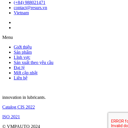
(+84) 988021471
contact@resurs.vn
Vietnam
Menu
Giới thiệu
Sản phẩm
Lĩnh vực
Sản xuất theo yêu cầu
Đại lý
Mới cập nhật
Liên hệ
innovation in lubricants.
Catalog CIS 2022
ISO 2021
© VMPAUTO 2024