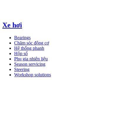
Xe hơi
Bearings
Chăm sóc động cơ
Hệ thống phanh
Hộp số
Phụ gia nhiên liệu
Season servicing
Steering
Workshop solutions